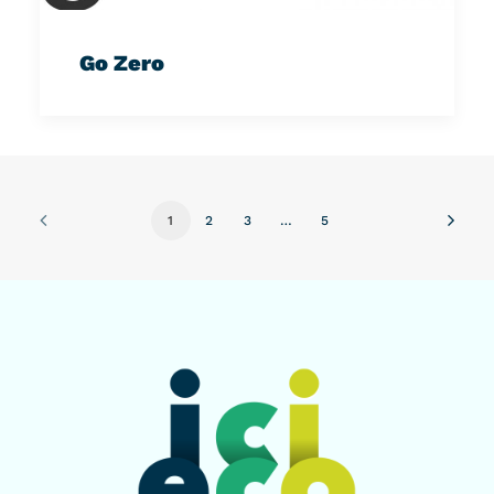
Go Zero
1
2
3
…
5