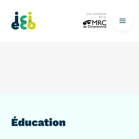
Une initiative
de la
Accueil
Questionnaire
De déchets à ressources…
QUESTIONNAIRE ICI
Éducation