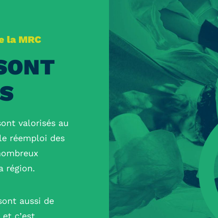
de la MRC
 SONT
S
sont valorisés au
le réemploi des
s nombreux
a région.
sont aussi de
 et c’est