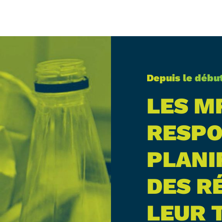
Depuis le débu
LES M
RESPO
PLANI
DES R
LEUR 