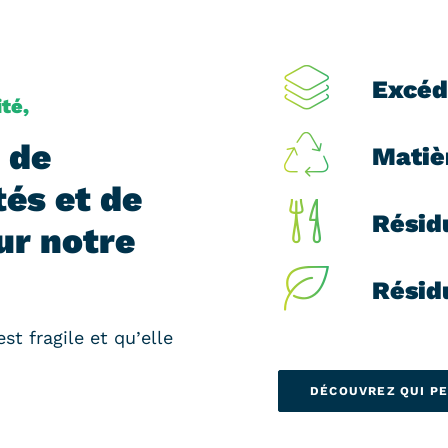
Excéd
ité,
 de
Matiè
tés et de
Résid
ur notre
Résid
st fragile et qu’elle
DÉCOUVREZ QUI PE