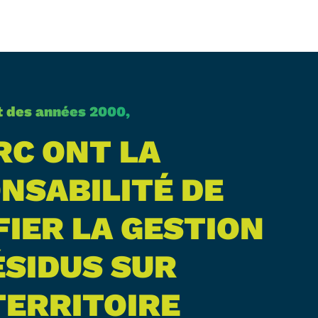
t des années 2000,
RC ONT LA
NSABILITÉ DE
FIER LA GESTION
ÉSIDUS SUR
TERRITOIRE