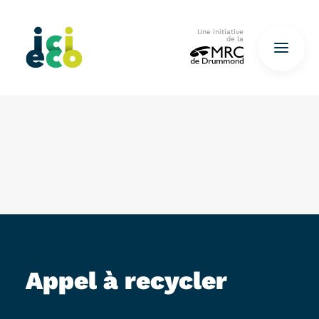
Une initiative
de la
Accueil
Questionnaire
De déchets à ressources…
QUESTIONNAIRE ICI
Appel à recycler