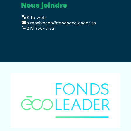
Nous joindre
Site web
a.ranaivoson@fondsecoleader.ca
819 758-3172