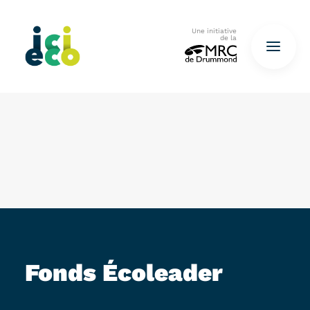
Une initiative
de la
Accueil
Questionnaire
De déchets à ressources…
QUESTIONNAIRE ICI
Fonds Écoleader