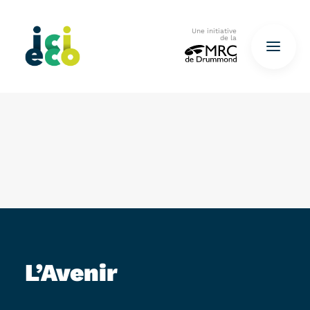
Une initiative
de la
Accueil
Questionnaire
De déchets à ressources…
QUESTIONNAIRE ICI
L’Avenir