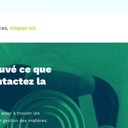
rces,
cliquez ici
.
ouvé ce que
tactez la
 aider à trouver les
n gestion des matières.