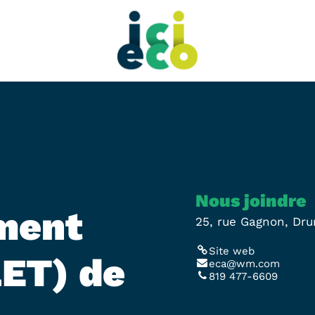
Nous joindre
ment
25, rue Gagnon, Dr
Site web
LET) de
eca@wm.com
819 477-6609