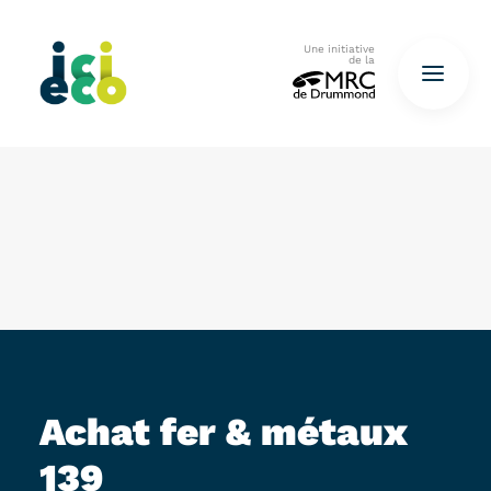
Une initiative
de la
Accueil
Questionnaire
De déchets à ressources…
QUESTIONNAIRE ICI
Achat fer & métaux
139