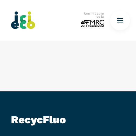
Une initiative
de la
Accueil
Questionnaire
De déchets à ressources…
QUESTIONNAIRE ICI
RecycFluo