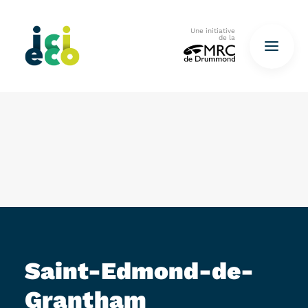
Une initiative
de la
Accueil
Questionnaire
De déchets à ressources…
QUESTIONNAIRE ICI
Saint-Edmond-de-
Grantham