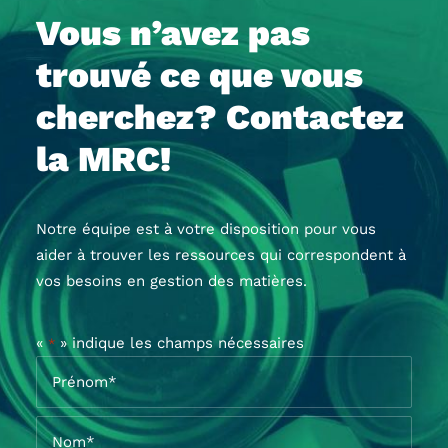
Vous n’avez pas
trouvé ce que vous
cherchez? Contactez
la MRC!
Notre équipe est à votre disposition pour vous
aider à trouver les ressources qui correspondent à
vos besoins en gestion des matières.
«
» indique les champs nécessaires
*
Nom
*
Prénom*