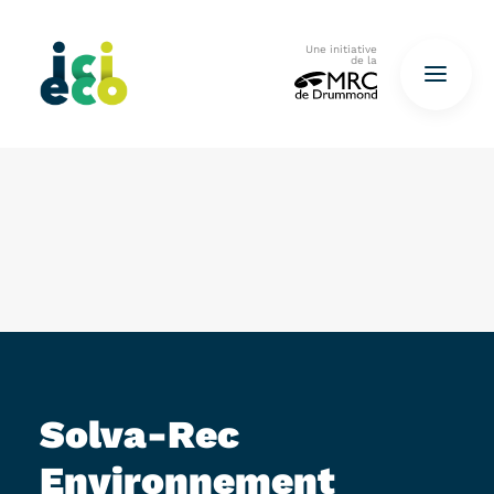
Une initiative
de la
Accueil
Questionnaire
De déchets à ressources…
QUESTIONNAIRE ICI
Solva-Rec
Environnement