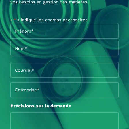
vos besoins en gestion des matières.
«
» indique les champs nécessaires
*
Nom
*
Prénom*
Nom*
Courriel
*
Entreprise
*
Précisions sur la demande