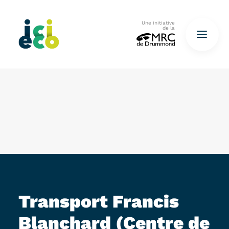
Une initiative
de la
Accueil
Questionnaire
De déchets à ressources…
QUESTIONNAIRE ICI
Transport Francis
Blanchard (Centre de