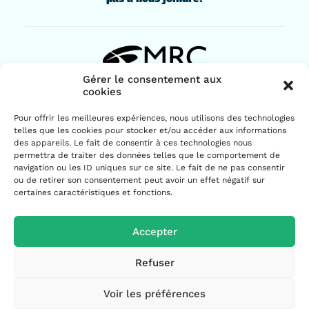
Gérer le consentement aux
cookies
436, rue Lindsay
Pour offrir les meilleures expériences, nous utilisons des technologies
Drummondville (Québec) J2B 1G6
telles que les cookies pour stocker et/ou accéder aux informations
819 477-2230
des appareils. Le fait de consentir à ces technologies nous
permettra de traiter des données telles que le comportement de
navigation ou les ID uniques sur ce site. Le fait de ne pas consentir
ou de retirer son consentement peut avoir un effet négatif sur
certaines caractéristiques et fonctions.
Accepter
© 2026 MRC de Drummond | Tous droits réservés.
Refuser
Voir les préférences
Politique de confidentialité
|
Politique de cookies
|