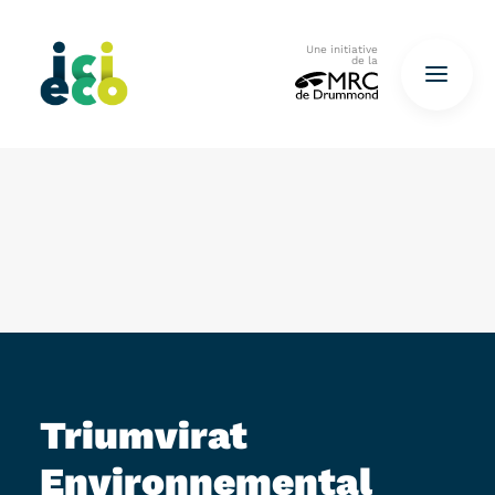
Une initiative
de la
Accueil
Questionnaire
De déchets à ressources…
QUESTIONNAIRE ICI
Triumvirat
Environnemental