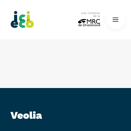
Une initiative
de la
Accueil
Questionnaire
De déchets à ressources…
QUESTIONNAIRE ICI
Veolia