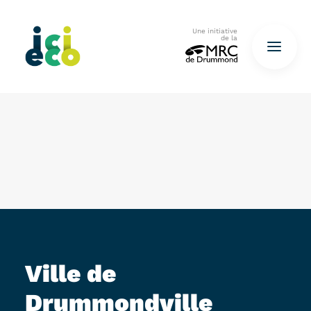
Une initiative
de la
Accueil
Questionnaire
De déchets à ressources…
QUESTIONNAIRE ICI
Ville de
Drummondville