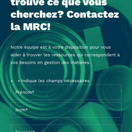
trouvé ce que vous
cherchez? Contactez
la MRC!
Notre équipe est à votre disposition pour vous
aider à trouver les ressources qui correspondent à
vos besoins en gestion des matières.
«
» indique les champs nécessaires
*
Nom
*
Prénom*
Nom*
Courriel