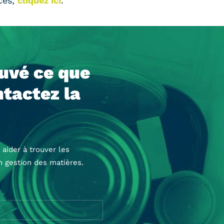
rces,
cliquez ici
.
ouvé ce que
tactez la
 aider à trouver les
n gestion des matières.