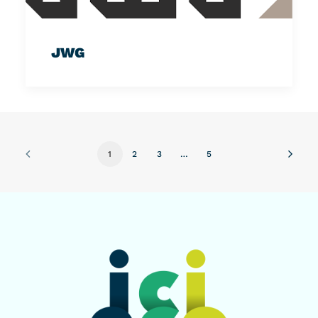
JWG
1
2
3
…
5