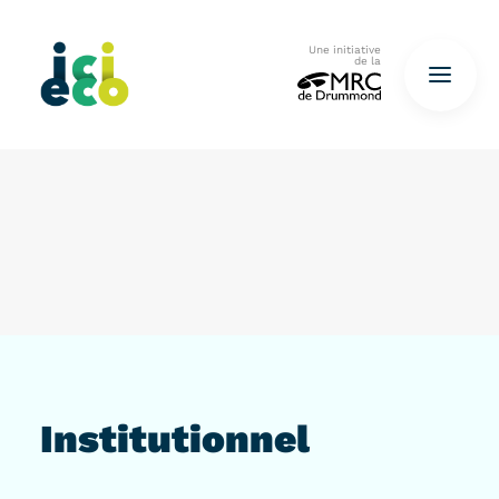
Une initiative
de la
Accueil
Questionnaire
De déchets à ressources…
QUESTIONNAIRE ICI
Institutionnel