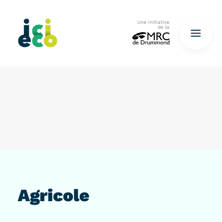
Une initiative
de la
Accueil
Questionnaire
De déchets à ressources…
QUESTIONNAIRE ICI
Agricole