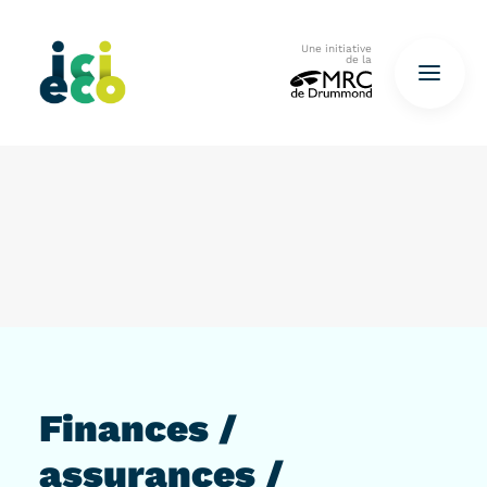
Une initiative
de la
Accueil
Questionnaire
De déchets à ressources…
QUESTIONNAIRE ICI
Finances /
assurances /