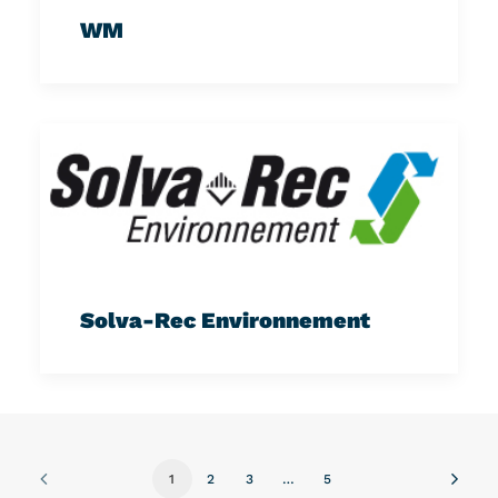
WM
Solva-Rec Environnement
1
2
3
…
5