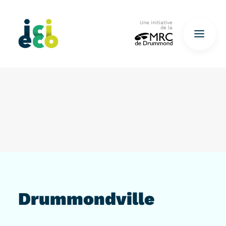
Une initiative
de la
Accueil
Questionnaire
De déchets à ressources…
QUESTIONNAIRE ICI
Drummondville