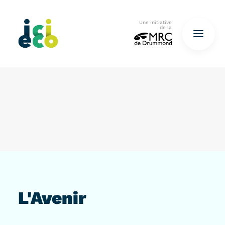
Une initiative
de la
Accueil
Questionnaire
De déchets à ressources…
QUESTIONNAIRE ICI
L'Avenir