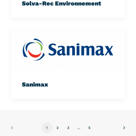
Solva-Rec Environnement
Sanimax
1
2
3
…
5