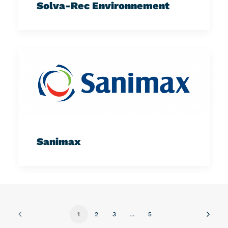
Solva-Rec Environnement
Sanimax
1
2
3
…
5