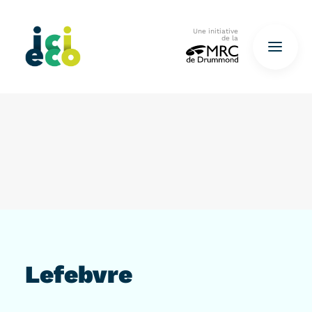
Une initiative
de la
Accueil
Questionnaire
De déchets à ressources…
QUESTIONNAIRE ICI
Lefebvre