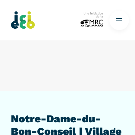
Une initiative
de la
Accueil
Questionnaire
De déchets à ressources…
QUESTIONNAIRE ICI
Notre-Dame-du-
Bon-Conseil | Village