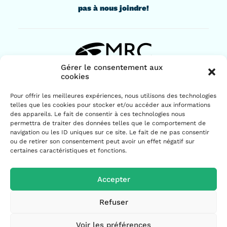
pas à nous joindre!
Gérer le consentement aux
cookies
436, rue Lindsay
Pour offrir les meilleures expériences, nous utilisons des technologies
Drummondville (Québec) J2B 1G6
telles que les cookies pour stocker et/ou accéder aux informations
819 477-2230
des appareils. Le fait de consentir à ces technologies nous
permettra de traiter des données telles que le comportement de
navigation ou les ID uniques sur ce site. Le fait de ne pas consentir
ou de retirer son consentement peut avoir un effet négatif sur
certaines caractéristiques et fonctions.
Accepter
© 2026 MRC de Drummond | Tous droits réservés.
Refuser
Voir les préférences
Politique de confidentialité
|
Politique de cookies
|