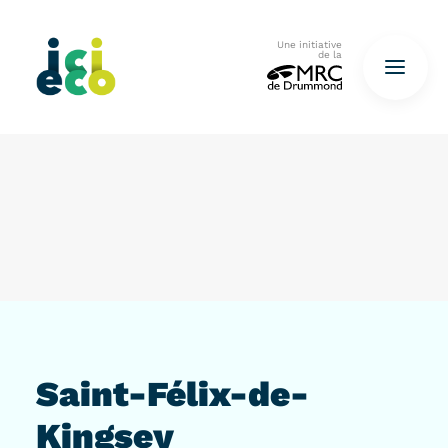
Une initiative
de la
Accueil
Questionnaire
De déchets à ressources…
QUESTIONNAIRE ICI
Saint-Félix-de-
Kingsey