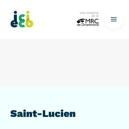
Une initiative
de la
Accueil
Questionnaire
De déchets à ressources…
QUESTIONNAIRE ICI
Saint-Lucien