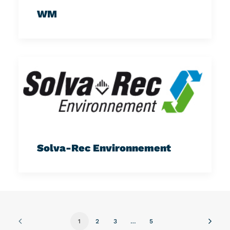
WM
Solva-Rec Environnement
1
2
3
…
5