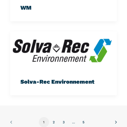
WM
Solva-Rec Environnement
1
2
3
…
5