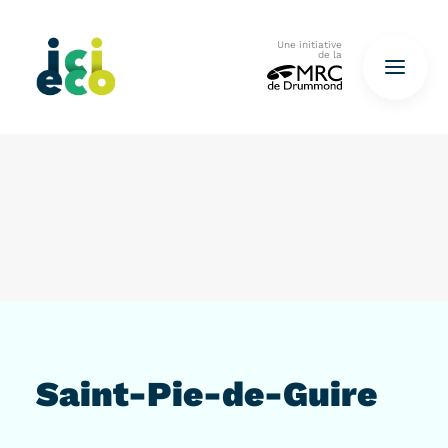
Une initiative
de la
Accueil
Questionnaire
De déchets à ressources…
QUESTIONNAIRE ICI
Saint-Pie-de-Guire