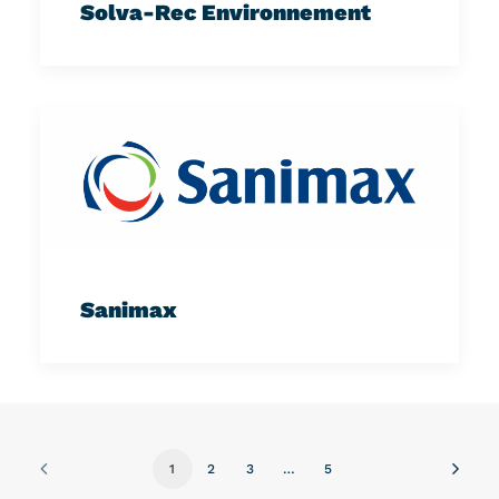
Solva-Rec Environnement
Sanimax
1
2
3
…
5