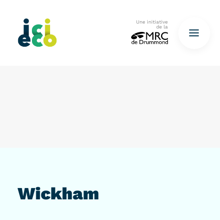
Une initiative
de la
Accueil
Questionnaire
De déchets à ressources…
QUESTIONNAIRE ICI
Wickham