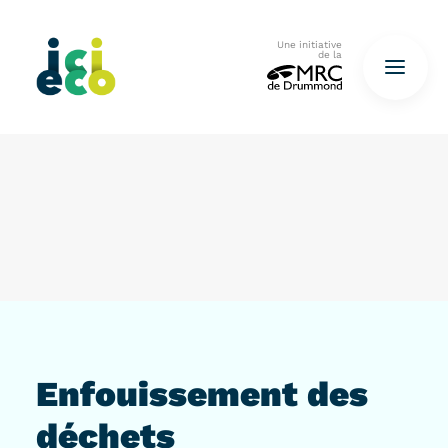
Une initiative
de la
Accueil
Questionnaire
De déchets à ressources…
QUESTIONNAIRE ICI
Enfouissement des
déchets