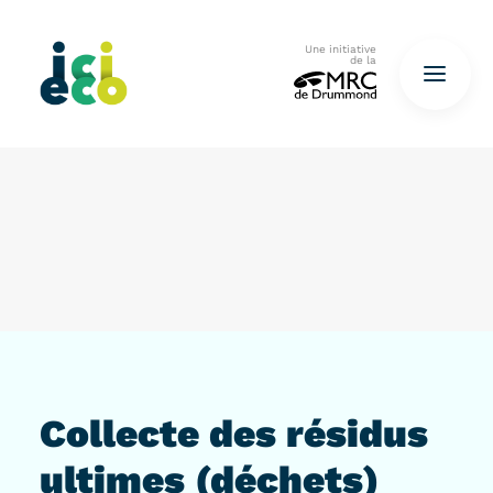
Une initiative
de la
Accueil
Questionnaire
De déchets à ressources…
QUESTIONNAIRE ICI
Collecte des résidus
ultimes (déchets)