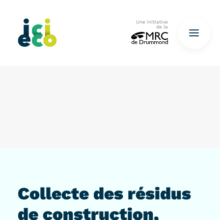
Une initiative
de la
Accueil
Questionnaire
De déchets à ressources…
QUESTIONNAIRE ICI
Collecte des résidus
de construction,