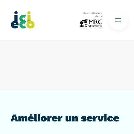
Une initiative
de la
Accueil
Questionnaire
De déchets à ressources…
QUESTIONNAIRE ICI
Améliorer un service