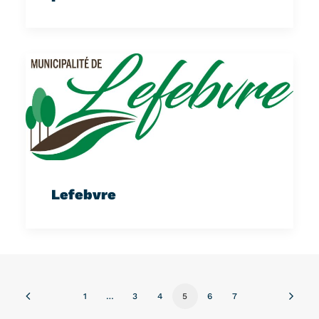
Lefebvre
1
…
3
4
5
6
7