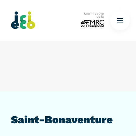
Une initiative
de la
Accueil
Questionnaire
De déchets à ressources…
QUESTIONNAIRE ICI
Saint-Bonaventure