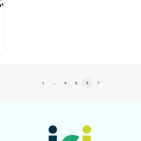
1
…
4
5
6
7